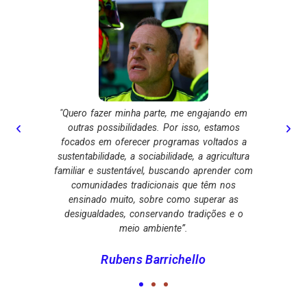
e, me engajando em
“Acho que devemos buscar novas soluções e
Por isso, estamos
parar de fazer “o mais do mesmo”. Existem
gramas voltados a
muitas iniciativas importantes, muitas pessoas
lidade, a agricultura
estão tentando fazer muitas coisas em relação
uscando aprender com
ao problema da fome e desnutrição, que
ais que têm nos
atinge o Brasil e o mundo, mas ainda não
 como superar as
vencemos esse desafio, que é gigante”.
ndo tradições e o
nte”.
Rubens Barrichello
ichello