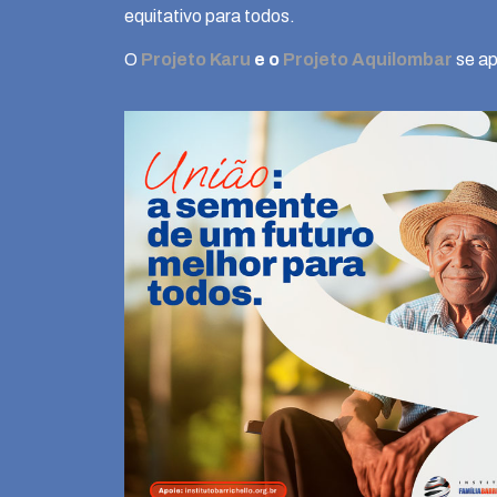
equitativo para todos.
O
Projeto Karu
e o
Projeto Aquilombar
se ap