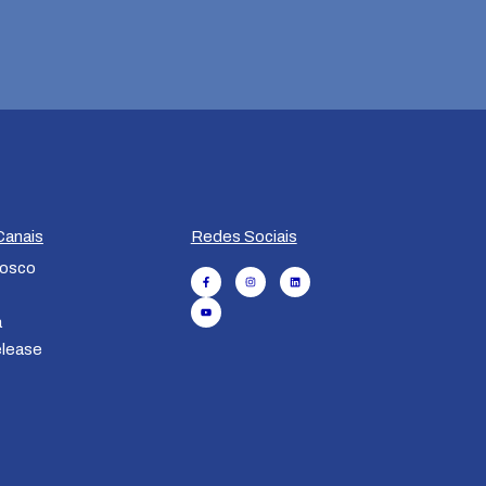
Canais
Redes Sociais
nosco
a
elease