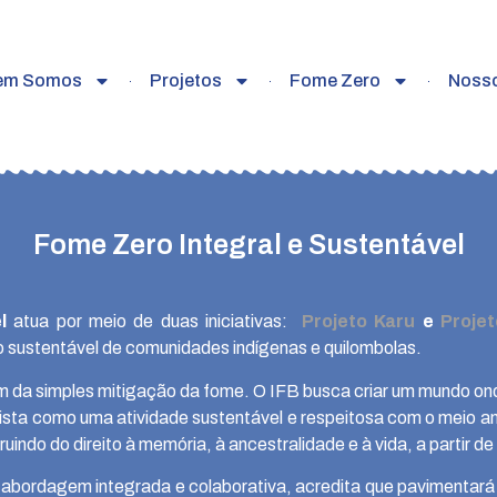
em Somos
Projetos
Fome Zero
Noss
Fome Zero Integral e Sustentável​
l
atua por meio de duas iniciativas:
Projeto Karu
e
Proje
to sustentável de comunidades indígenas e quilombolas.
m da simples mitigação da fome. O IFB busca criar um mundo o
ja vista como uma atividade sustentável e respeitosa com o meio
uindo do direito à memória, à ancestralidade e à vida, a partir d
abordagem integrada e colaborativa, acredita que pavimentará 