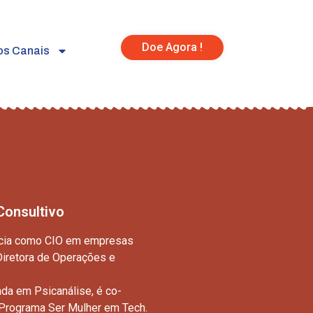
Doe Agora !
os Canais
onsultivo
ncia como CIO em empresas
 Diretora de Operações e
da em Psicanálise, é co-
 Programa Ser Mulher em Tech.